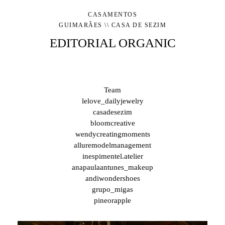
CASAMENTOS
GUIMARÃES \\ CASA DE SEZIM
EDITORIAL ORGANIC
Team
lelove_dailyjewelry
casadesezim
bloomcreative
wendycreatingmoments
alluremodelmanagement
inespimentel.atelier
anapaulaantunes_makeup
andiwondershoes
grupo_migas
pineorapple